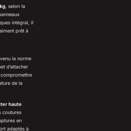
 kg
, selon la
 panneaux
ques intégral, il
aiment prêt à
evenu la norme
et d’attacher
s compromettre
ature de la
ter haute
s coutures
uptures en
ort adaptés à