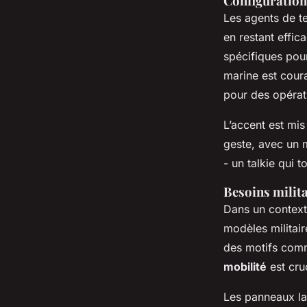
Configuration 
Les agents de te
en restant effic
spécifiques pour
marine est coura
pour des opérat
L’accent est mis
geste, avec un m
- un talkie qui 
Besoins milit
Dans un context
modèles militair
des motifs comm
mobilité
est cruc
Les panneaux la