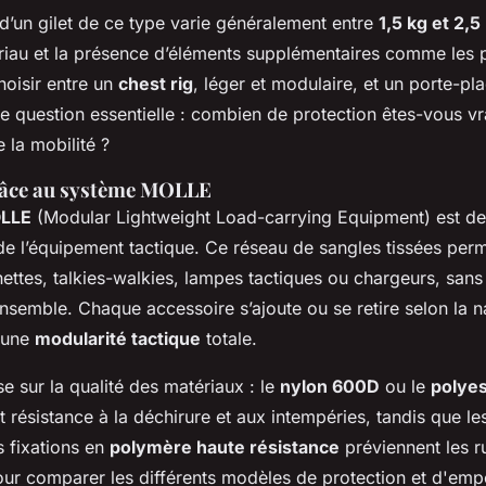
d’un gilet de ce type varie généralement entre
1,5 kg et 2,5
riau et la présence d’éléments supplémentaires comme les
hoisir entre un
chest rig
, léger et modulaire, et un porte-pla
e question essentielle : combien de protection êtes-vous vr
e la mobilité ?
râce au système MOLLE
LLE
(Modular Lightweight Load-carrying Equipment) est d
de l’équipement tactique. Ce réseau de sangles tissées perm
ettes, talkies-walkies, lampes tactiques ou chargeurs, san
l’ensemble. Chaque accessoire s’ajoute ou se retire selon la n
t une
modularité tactique
totale.
se sur la qualité des matériaux : le
nylon 600D
ou le
polyes
 résistance à la déchirure et aux intempéries, tandis que le
s fixations en
polymère haute résistance
préviennent les r
Pour comparer les différents modèles de protection et d'emp