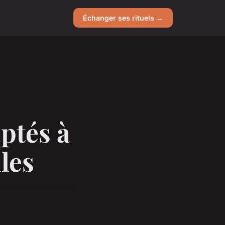
Échanger ses rituels →
aptés à
les