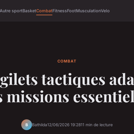
Autre sport
Basket
Combat
Fitness
Foot
Musculation
Velo
COMBAT
gilets tactiques ad
s missions essentiel
Bathilda
12/06/2026 19:28
11 min de lecture
B