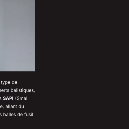
e type de
erts balistiques,
es
SAPI
(Small
e, allant du
 balles de fusil