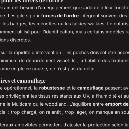
pour les forces de l'ordre
rrain ont besoin d’un équipement qui s’adapte à leur foncti
ace. Les gilets pour
forces de l’ordre
intègrent souvent des
 les badges, les menottes ou les talkies-walkies. Le coloris
mment utilisé pour l’identification, mais certains modèles r
ions discrètes.
 sur la rapidité d’intervention : les poches doivent être acce
inimum de débordement visuel. Ici, la fiabilité des fixation
tombe en pleine course, ce n’est pas du détail.
aires et camouflage
e opérationnel, la
robustesse
et le
camouflage
passent ava
es privilégient les tissus résistants aux UV, à l’humidité et 
e le Multicam ou le woodland. L’équilibre entre
emport de
ial : trop chargé, on ralentit ; trop léger, on manque en sou
téraux amovibles permettent d’ajuster la protection selon l