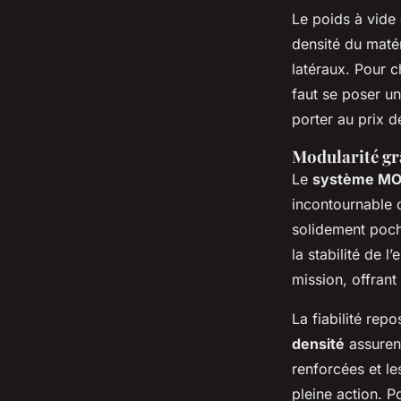
Le poids à vide 
densité du maté
latéraux. Pour c
faut se poser un
porter au prix d
Modularité g
Le
système MO
incontournable 
solidement poch
la stabilité de 
mission, offran
La fiabilité repo
densité
assurent
renforcées et le
pleine action. 