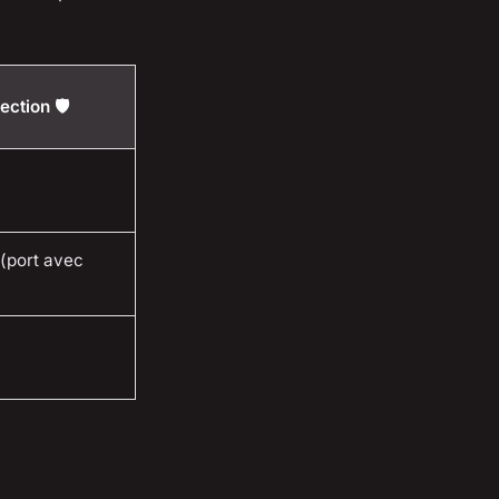
ction 🛡️
 (port avec