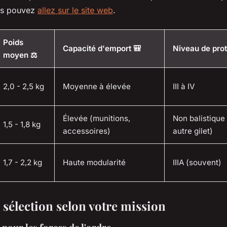
ous pouvez
allez sur le site web
.
Poids
Capacité d'emport 🎒
Niveau de prote
moyen ⚖️
2,0 - 2,5 kg
Moyenne à élevée
III à IV
Élevée (munitions,
Non balistique
1,5 - 1,8 kg
accessoires)
autre gilet)
1,7 - 2,2 kg
Haute modularité
IIIA (souvent)
 sélection selon votre mission