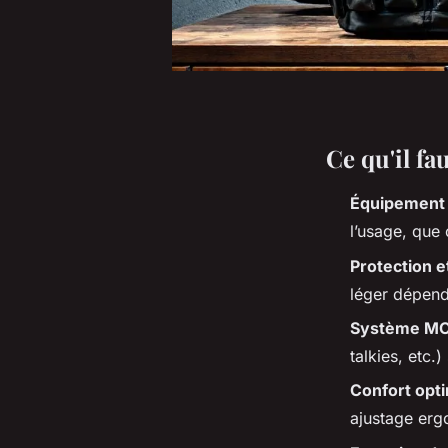
Ce qu'il f
Équipement 
l’usage, que c
Protection e
léger dépend 
Système M
talkies, etc.
Confort opt
ajustage erg