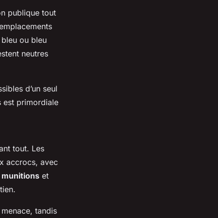
on publique tout
 emplacements
 bleu ou bleu
estent neutres
ssibles d’un seul
s est primordiale
nt tout. Les
aux accrocs, avec
 munitions
et
tien.
a menace, tandis