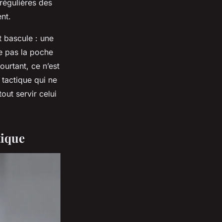
 régulières des
ent.
t bascule : une
e pas la poche
urtant, ce n’est
 tactique qui ne
out servir celui
tique